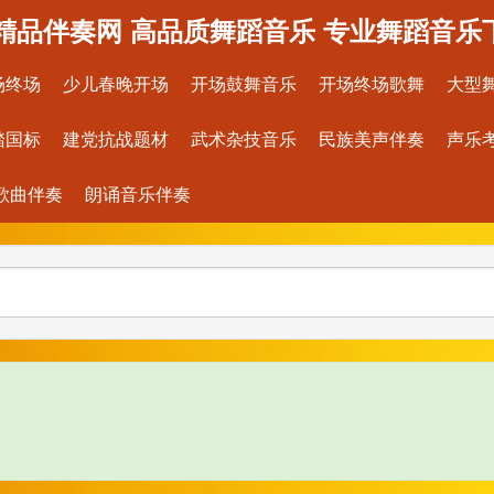
精品伴奏网 高品质舞蹈音乐 专业舞蹈音乐
场终场
少儿春晚开场
开场鼓舞音乐
开场终场歌舞
大型
踏国标
建党抗战题材
武术杂技音乐
民族美声伴奏
声乐
歌曲伴奏
朗诵音乐伴奏