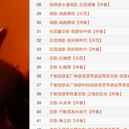
28
张婷@仝濛戏歌-京昆璀璨【伴奏】
29
戏歌-戏曲辉煌【示范】
30
戏歌-戏曲辉煌【伴奏】
31
任思媛京歌-我爱你中国【伴奏】
32
京昆戏歌-美好新时代【示范】
33
京昆戏歌-美好新时代【伴奏】
34
京歌-红梅赞【示范】
35
京歌-红梅赞【伴奏】
36
于魁智@孟广禄@袁慧琴@赵秀君京歌-贺新
37
于魁智@孟广禄@刘桂娟@袁慧琴@赵秀君@
38
于魁智@李胜素京歌-父母的目光【伴奏】
39
京歌-向未来【伴奏】
40
京歌-千帆竟发向前方【伴奏】
41
京歌-梅之韵【伴奏】