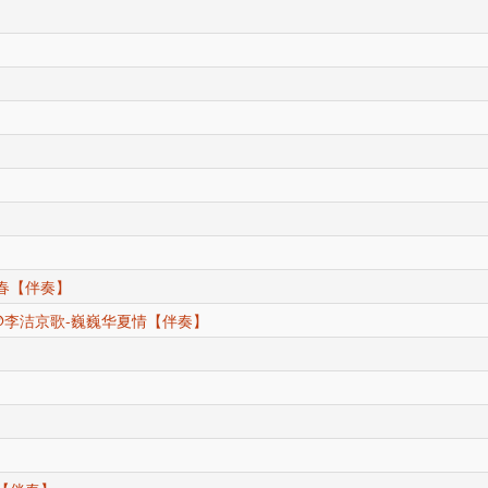
春【伴奏】
李洁京歌-巍巍华夏情【伴奏】