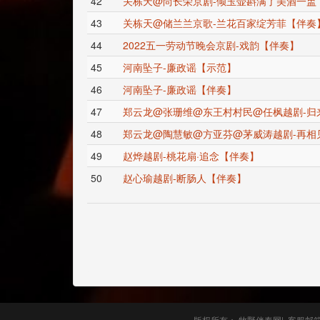
42
关栋天@尚长荣京剧-倾玉壶斟满了美酒一盅
43
关栋天@储兰兰京歌-兰花百家绽芳菲【伴奏
44
2022五一劳动节晚会京剧-戏韵【伴奏】
45
河南坠子-廉政谣【示范】
46
河南坠子-廉政谣【伴奏】
47
郑云龙@张珊维@东王村村民@任枫越剧-归
48
郑云龙@陶慧敏@方亚芬@茅威涛越剧-再相见
49
赵烨越剧-桃花扇·追念【伴奏】
50
赵心瑜越剧-断肠人【伴奏】
版权所有： 牧野伴奏网
|
客服邮