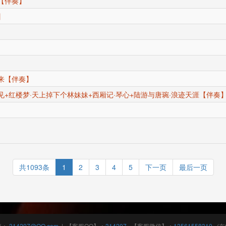
【伴奏】
】
来【伴奏】
+红楼梦·天上掉下个林妹妹+西厢记·琴心+陆游与唐琬·浪迹天涯【伴奏
共1093条
1
2
3
4
5
下一页
最后一页
箱：
314207@QQ.com
|
【客服QQ】：
314207
【客服微信】：
13561558310
(在线