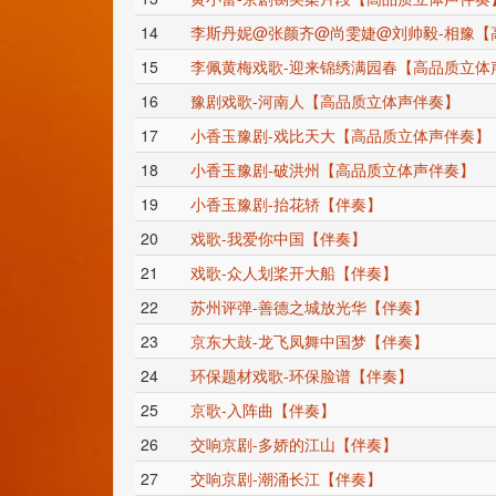
14
李斯丹妮@张颜齐@尚雯婕@刘帅毅-相豫【
15
李佩黄梅戏歌-迎来锦绣满园春【高品质立体
16
豫剧戏歌-河南人【高品质立体声伴奏】
17
小香玉豫剧-戏比天大【高品质立体声伴奏】
18
小香玉豫剧-破洪州【高品质立体声伴奏】
19
小香玉豫剧-抬花轿【伴奏】
20
戏歌-我爱你中国【伴奏】
21
戏歌-众人划桨开大船【伴奏】
22
苏州评弹-善德之城放光华【伴奏】
23
京东大鼓-龙飞凤舞中国梦【伴奏】
24
环保题材戏歌-环保脸谱【伴奏】
25
京歌-入阵曲【伴奏】
26
交响京剧-多娇的江山【伴奏】
27
交响京剧-潮涌长江【伴奏】