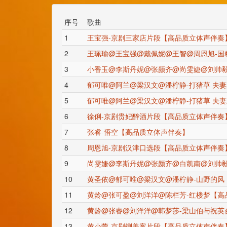
序号
歌曲
1
王宝强-京剧三家店片段【高品质立体声伴奏
2
王珮瑜@王宝强@戴佩妮@王智@周恩旭-国
3
小香玉@李斯丹妮@张颜齐@尚雯婕@刘帅毅
4
郁可唯@阿兰@梁汉文@潘柠静-打猪草 夫
5
郁可唯@阿兰@梁汉文@潘柠静-打猪草 夫
6
徐俐-京剧贵妃醉酒片段【高品质立体声伴奏
7
张睿-悟空【高品质立体声伴奏】
8
周恩旭-京剧汉津口选段【高品质立体声伴奏
9
尚雯婕@李斯丹妮@张颜齐@白凯南@刘帅毅
10
黄圣依@郁可唯@梁汉文@潘柠静-山野的风
11
黄龄@张可盈@刘洋洋@陈栏芳-红楼梦【高
12
黄龄@张睿@刘洋洋@韩梦莎-梁山伯与祝英
13
黄小蕾-京剧铡美案片段【高品质立体声伴奏