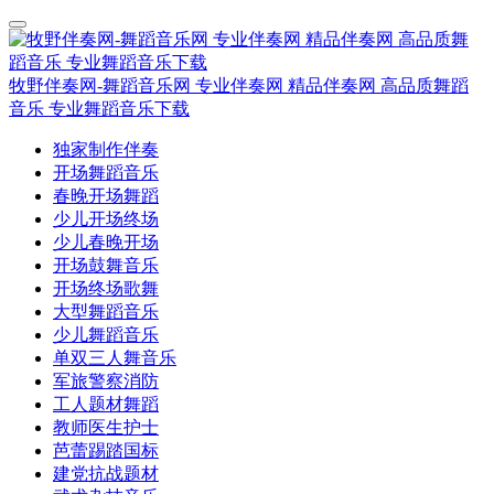
牧野伴奏网-舞蹈音乐网 专业伴奏网 精品伴奏网 高品质舞蹈
音乐 专业舞蹈音乐下载
独家制作伴奏
开场舞蹈音乐
春晚开场舞蹈
少儿开场终场
少儿春晚开场
开场鼓舞音乐
开场终场歌舞
大型舞蹈音乐
少儿舞蹈音乐
单双三人舞音乐
军旅警察消防
工人题材舞蹈
教师医生护士
芭蕾踢踏国标
建党抗战题材